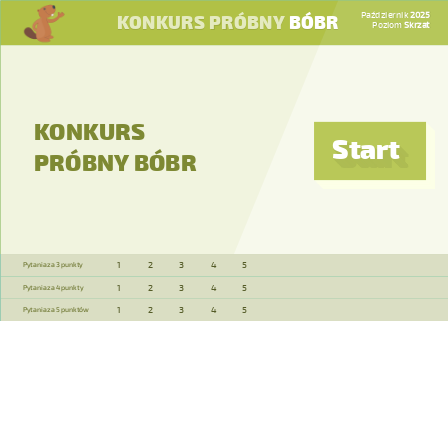
Październik
2025
KONKURS PRÓBNY
BÓBR
Poziom
Skrzat
KONKURS
Start
PRÓBNY BÓBR
1
2
3
4
5
Pytania za 3 punkty
1
2
3
4
5
Pytania za 4 punkty
1
2
3
4
5
Pytania za 5 punktów