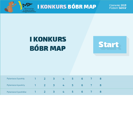
I
KONKURS
BÓBR MAP
Czerwiec
2021
Poziom
Senior
I KONKURS
Start
BÓBR MAP
1
2
3
4
5
6
7
8
Pytania za 3 punkty
1
2
3
4
5
6
7
8
Pytania za 4 punkty
1
2
3
4
5
6
7
8
Pytania za 5 punktów