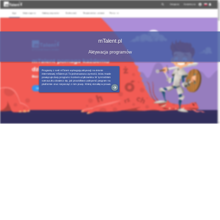
mTalent.pl
Aktywacja programów
Programy z serii mTalent wymagają aktywacji na stronie
internetowej mTalent.pl. To jednorazowa czynność, która trwale
powiązuje dany program z kontem użytkownika. W tym krótkim
samouczku dowiesz się, jak prawidłowo uaktywnić program na
platformie oraz rozpocząć z nim pracę. Kliknij strzałkę w prawo.