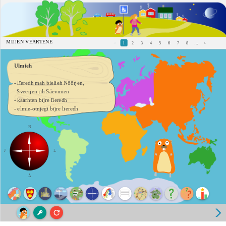
MIJJEN VEARTENE
<
1
2
3
4
5
6
7
8
…
>
Ulmieh
- lïeredh mah bielieh Nöörjen,
Sveerjen jïh Såevmien
- kaarhten bïjre lïeredh
- elmie-otnjegi bïjre lïeredh
N
J
L
Å