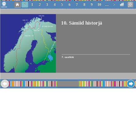
<<
<
1
2
3
4
5
6
7
8
9
10
…
>
>>
10. Sámiid historjá
7. ceahkki