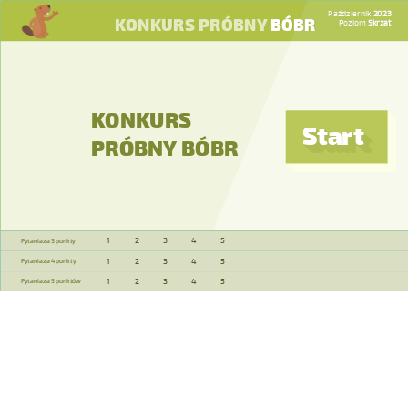
Październik
2023
KONKURS PRÓBNY
BÓBR
Poziom
Skrzat
KONKURS
Start
PRÓBNY BÓBR
1
2
3
4
5
Pytania za 3 punkty
1
2
3
4
5
Pytania za 4 punkty
1
2
3
4
5
Pytania za 5 punktów