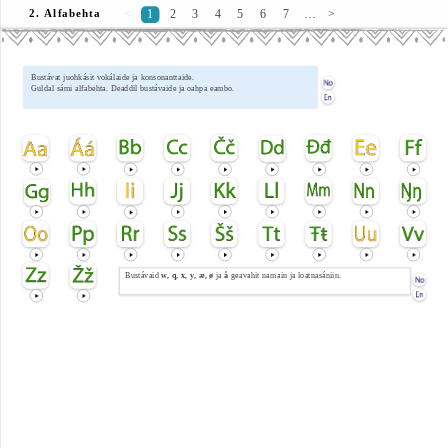
2. Alfabehta
<
1
2
3
4
5
6
7
…
>
Bustávat juohkásit vokálaide ja konsonanttaide.
Guldal sámi alfabehta. Deaddil bustávaide ja oahpa eambo.
Bustávaid
w, q, x, y, æ, ø
ja
å
geavahit namain ja loatnasániin.